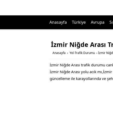
Anasayfa
Türkiye
Avrupa
Sı
İzmir Niğde Arası 
Anasayfa
›
Yol-Trafik Durumu
›
İzmir Niğd
İzmir Niğde Arası trafik durumu canl
İzmir Niğde Arası yolu acık mı,İzmir N
güncelleme ile karayollarında ve şeh