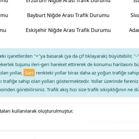
rumu
Erzurum Niğde Arası Trafik Durumu
İs
rumu
Bayburt Niğde Arası Trafik Durumu
Siv
umu
Eskişehir Niğde Arası Trafik Durumu
Ada
ki işaretlerden "+"ya basarak (ya da çif tıklayarak) büyütebilir, "-"
kerlek tuşunu ileri-geri hareket ettirerek de konumu haritasını bü
olan yollar,
Sarı
renkteki yollar biraz daha az yoğun trafiğe sahip
ıcı trafiğe sahip olan yolları göstermektedir. Yollar üzerinde faren
sinden görebilirsiniz. Trafik akış hızı size trafik sıkışıklığının ne
taları kullanılarak oluşturulmuştur.
E-5 Trafik Durumu Yol Yo