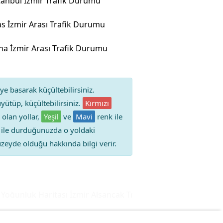
tanbul İzmir Trafik Durumu
as İzmir Arası Trafik Durumu
na İzmir Arası Trafik Durumu
ye basarak küçültebilirsiniz.
yütüp, küçültebilirsiniz.
Kırmızı
 olan yollar,
Yeşil
ve
Mavi
renk ile
iz ile durduğunuzda o yoldaki
 düzeyde olduğu hakkında bilgi verir.
ğunluk Haritası
İzmir Alsancak Trafik Durumu Yol Yoğunluğ