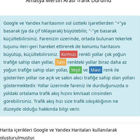
Amasya Mersin Arası Trafik Durumu
Google ve Yandex haritasının sol üstteki işaretlerden "+"ya
basarak (ya da çif tıklayarak) büyütebilir, "-"ye basarak
küçültebilirsiniz. Farenizin üzerinde, ortada bulunan tekerlek
tuşunu ileri-geri hareket ettirerek de konumu haritasını
büyütüp, küçültebilirsiniz.
Kırmızı
renkli yollar çok yoğun
trafiğe sahip olan yollar,
Sarı
renkteki yollar biraz daha az
yoğun trafiğe sahip olan yollar,
Yeşil
ve
Mavi
renk ile
gösterilen yollar ise açık ve sakin akıcı trafiğe sahip olan yolları
göstermektedir. Yollar üzerinde fareniz ile durduğunuzda o
yoldaki ortalama trafik akış hızını km/saat cinsinden
görebilirsiniz. Trafik akış hızı size trafik sıkışıklığının ne
düzeyde olduğu hakkında bilgi verir.
Harita içerikleri Google ve Yandex Haritaları kullanılarak
oluşturulmuştur.