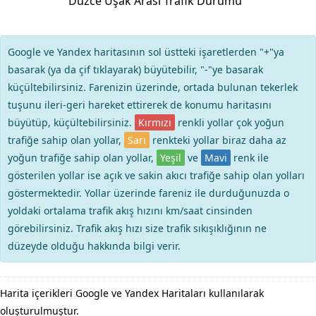
Düzce Uşak Arası Trafik Durumu
Google ve Yandex haritasının sol üstteki işaretlerden "+"ya
basarak (ya da çif tıklayarak) büyütebilir, "-"ye basarak
küçültebilirsiniz. Farenizin üzerinde, ortada bulunan tekerlek
tuşunu ileri-geri hareket ettirerek de konumu haritasını
büyütüp, küçültebilirsiniz.
Kırmızı
renkli yollar çok yoğun
trafiğe sahip olan yollar,
Sarı
renkteki yollar biraz daha az
yoğun trafiğe sahip olan yollar,
Yeşil
ve
Mavi
renk ile
gösterilen yollar ise açık ve sakin akıcı trafiğe sahip olan yolları
göstermektedir. Yollar üzerinde fareniz ile durduğunuzda o
yoldaki ortalama trafik akış hızını km/saat cinsinden
görebilirsiniz. Trafik akış hızı size trafik sıkışıklığının ne
düzeyde olduğu hakkında bilgi verir.
Harita içerikleri Google ve Yandex Haritaları kullanılarak
oluşturulmuştur.