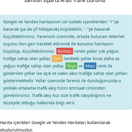
Samsun Isparta Arası Trafik Durumu
Google ve Yandex haritasının sol üstteki işaretlerden "+"ya
basarak (ya da çif tıklayarak) büyütebilir, "-"ye basarak
küçültebilirsiniz. Farenizin üzerinde, ortada bulunan tekerlek
tuşunu ileri-geri hareket ettirerek de konumu haritasını
büyütüp, küçültebilirsiniz.
Kırmızı
renkli yollar çok yoğun
trafiğe sahip olan yollar,
Sarı
renkteki yollar biraz daha az
yoğun trafiğe sahip olan yollar,
Yeşil
ve
Mavi
renk ile
gösterilen yollar ise açık ve sakin akıcı trafiğe sahip olan yolları
göstermektedir. Yollar üzerinde fareniz ile durduğunuzda o
yoldaki ortalama trafik akış hızını km/saat cinsinden
görebilirsiniz. Trafik akış hızı size trafik sıkışıklığının ne
düzeyde olduğu hakkında bilgi verir.
Harita içerikleri Google ve Yandex Haritaları kullanılarak
oluşturulmuştur.