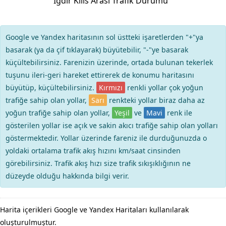
Iğdır Kilis Arası Trafik Durumu
Google ve Yandex haritasının sol üstteki işaretlerden "+"ya
basarak (ya da çif tıklayarak) büyütebilir, "-"ye basarak
küçültebilirsiniz. Farenizin üzerinde, ortada bulunan tekerlek
tuşunu ileri-geri hareket ettirerek de konumu haritasını
büyütüp, küçültebilirsiniz.
Kırmızı
renkli yollar çok yoğun
trafiğe sahip olan yollar,
Sarı
renkteki yollar biraz daha az
yoğun trafiğe sahip olan yollar,
Yeşil
ve
Mavi
renk ile
gösterilen yollar ise açık ve sakin akıcı trafiğe sahip olan yolları
göstermektedir. Yollar üzerinde fareniz ile durduğunuzda o
yoldaki ortalama trafik akış hızını km/saat cinsinden
görebilirsiniz. Trafik akış hızı size trafik sıkışıklığının ne
düzeyde olduğu hakkında bilgi verir.
Harita içerikleri Google ve Yandex Haritaları kullanılarak
oluşturulmuştur.