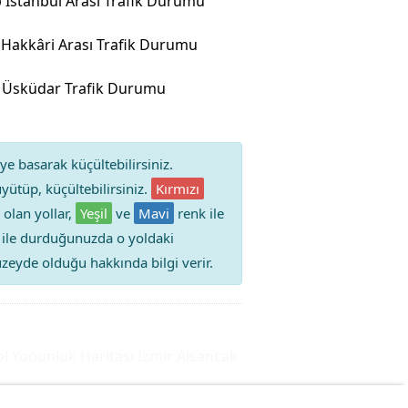
 İstanbul Arası Trafik Durumu
Hakkâri Arası Trafik Durumu
Üsküdar Trafik Durumu
ye basarak küçültebilirsiniz.
yütüp, küçültebilirsiniz.
Kırmızı
 olan yollar,
Yeşil
ve
Mavi
renk ile
iz ile durduğunuzda o yoldaki
 düzeyde olduğu hakkında bilgi verir.
Yoğunluk Haritası
İzmir Alsancak Trafik Durumu Yol Yoğunl