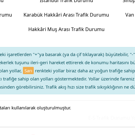
mu
İstanbul Trafik Durumu
Sinop
Durumu
Karabük Hakkâri Arası Trafik Durumu
Van 
Hakkâri Muş Arası Trafik Durumu
ki işaretlerden "+"ya basarak (ya da çif tıklayarak) büyütebilir, "-"
kerlek tuşunu ileri-geri hareket ettirerek de konumu haritasını bü
olan yollar,
Sarı
renkteki yollar biraz daha az yoğun trafiğe sahip
ıcı trafiğe sahip olan yolları göstermektedir. Yollar üzerinde faren
sinden görebilirsiniz. Trafik akış hızı size trafik sıkışıklığının ne
taları kullanılarak oluşturulmuştur.
E-5 Trafik Durumu Yol 