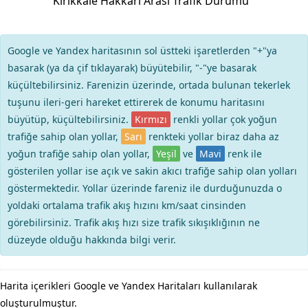
Kırıkkale Hakkâri Arası Trafik Durumu
Google ve Yandex haritasının sol üstteki işaretlerden "+"ya
basarak (ya da çif tıklayarak) büyütebilir, "-"ye basarak
küçültebilirsiniz. Farenizin üzerinde, ortada bulunan tekerlek
tuşunu ileri-geri hareket ettirerek de konumu haritasını
büyütüp, küçültebilirsiniz.
Kırmızı
renkli yollar çok yoğun
trafiğe sahip olan yollar,
Sarı
renkteki yollar biraz daha az
yoğun trafiğe sahip olan yollar,
Yeşil
ve
Mavi
renk ile
gösterilen yollar ise açık ve sakin akıcı trafiğe sahip olan yolları
göstermektedir. Yollar üzerinde fareniz ile durduğunuzda o
yoldaki ortalama trafik akış hızını km/saat cinsinden
görebilirsiniz. Trafik akış hızı size trafik sıkışıklığının ne
düzeyde olduğu hakkında bilgi verir.
Harita içerikleri Google ve Yandex Haritaları kullanılarak
oluşturulmuştur.