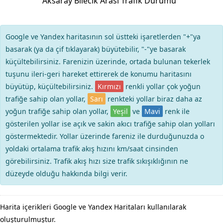
Aksaray Bilecik Arası Trafik Durumu
Google ve Yandex haritasının sol üstteki işaretlerden "+"ya
basarak (ya da çif tıklayarak) büyütebilir, "-"ye basarak
küçültebilirsiniz. Farenizin üzerinde, ortada bulunan tekerlek
tuşunu ileri-geri hareket ettirerek de konumu haritasını
büyütüp, küçültebilirsiniz.
Kırmızı
renkli yollar çok yoğun
trafiğe sahip olan yollar,
Sarı
renkteki yollar biraz daha az
yoğun trafiğe sahip olan yollar,
Yeşil
ve
Mavi
renk ile
gösterilen yollar ise açık ve sakin akıcı trafiğe sahip olan yolları
göstermektedir. Yollar üzerinde fareniz ile durduğunuzda o
yoldaki ortalama trafik akış hızını km/saat cinsinden
görebilirsiniz. Trafik akış hızı size trafik sıkışıklığının ne
düzeyde olduğu hakkında bilgi verir.
Harita içerikleri Google ve Yandex Haritaları kullanılarak
oluşturulmuştur.