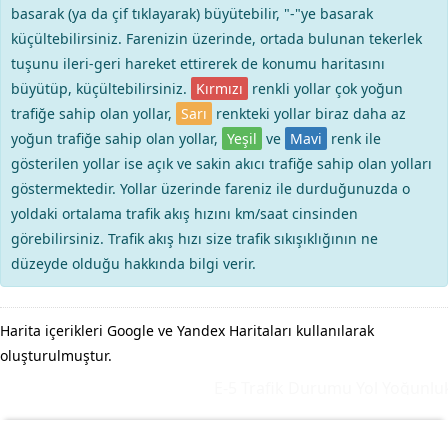
basarak (ya da çif tıklayarak) büyütebilir, "-"ye basarak
küçültebilirsiniz. Farenizin üzerinde, ortada bulunan tekerlek
tuşunu ileri-geri hareket ettirerek de konumu haritasını
büyütüp, küçültebilirsiniz.
Kırmızı
renkli yollar çok yoğun
trafiğe sahip olan yollar,
Sarı
renkteki yollar biraz daha az
yoğun trafiğe sahip olan yollar,
Yeşil
ve
Mavi
renk ile
gösterilen yollar ise açık ve sakin akıcı trafiğe sahip olan yolları
göstermektedir. Yollar üzerinde fareniz ile durduğunuzda o
yoldaki ortalama trafik akış hızını km/saat cinsinden
görebilirsiniz. Trafik akış hızı size trafik sıkışıklığının ne
düzeyde olduğu hakkında bilgi verir.
Harita içerikleri Google ve Yandex Haritaları kullanılarak
oluşturulmuştur.
E-5 Trafik Durumu Yol Yoğunluk 