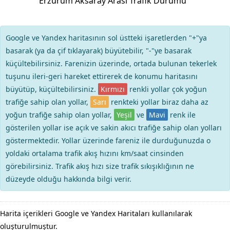
Erzurum Aksaray Arası Trafik Durumu
Google ve Yandex haritasının sol üstteki işaretlerden "+"ya
basarak (ya da çif tıklayarak) büyütebilir, "-"ye basarak
küçültebilirsiniz. Farenizin üzerinde, ortada bulunan tekerlek
tuşunu ileri-geri hareket ettirerek de konumu haritasını
büyütüp, küçültebilirsiniz.
Kırmızı
renkli yollar çok yoğun
trafiğe sahip olan yollar,
Sarı
renkteki yollar biraz daha az
yoğun trafiğe sahip olan yollar,
Yeşil
ve
Mavi
renk ile
gösterilen yollar ise açık ve sakin akıcı trafiğe sahip olan yolları
göstermektedir. Yollar üzerinde fareniz ile durduğunuzda o
yoldaki ortalama trafik akış hızını km/saat cinsinden
görebilirsiniz. Trafik akış hızı size trafik sıkışıklığının ne
düzeyde olduğu hakkında bilgi verir.
Harita içerikleri Google ve Yandex Haritaları kullanılarak
oluşturulmuştur.