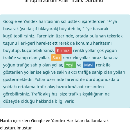
Sinop Erzurum Arası Trafik Durumu
Google ve Yandex haritasının sol üstteki işaretlerden "+"ya
basarak (ya da çif tıklayarak) büyütebilir, "-"ye basarak
küçültebilirsiniz. Farenizin üzerinde, ortada bulunan tekerlek
tuşunu ileri-geri hareket ettirerek de konumu haritasını
büyütüp, küçültebilirsiniz.
Kırmızı
renkli yollar çok yoğun
trafiğe sahip olan yollar,
Sarı
renkteki yollar biraz daha az
yoğun trafiğe sahip olan yollar,
Yeşil
ve
Mavi
renk ile
gösterilen yollar ise açık ve sakin akıcı trafiğe sahip olan yolları
göstermektedir. Yollar üzerinde fareniz ile durduğunuzda o
yoldaki ortalama trafik akış hızını km/saat cinsinden
görebilirsiniz. Trafik akış hızı size trafik sıkışıklığının ne
düzeyde olduğu hakkında bilgi verir.
Harita içerikleri Google ve Yandex Haritaları kullanılarak
oluşturulmuştur.