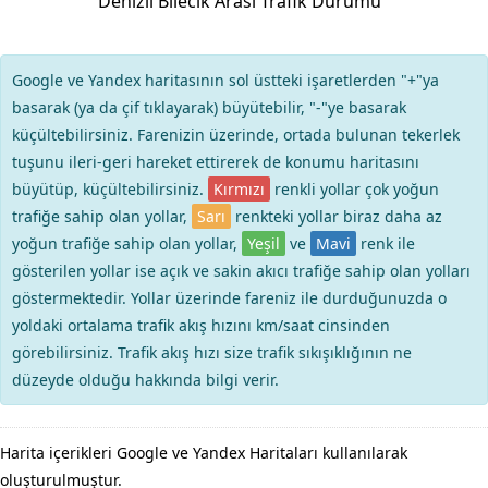
Denizli Bilecik Arası Trafik Durumu
Google ve Yandex haritasının sol üstteki işaretlerden "+"ya
basarak (ya da çif tıklayarak) büyütebilir, "-"ye basarak
küçültebilirsiniz. Farenizin üzerinde, ortada bulunan tekerlek
tuşunu ileri-geri hareket ettirerek de konumu haritasını
büyütüp, küçültebilirsiniz.
Kırmızı
renkli yollar çok yoğun
trafiğe sahip olan yollar,
Sarı
renkteki yollar biraz daha az
yoğun trafiğe sahip olan yollar,
Yeşil
ve
Mavi
renk ile
gösterilen yollar ise açık ve sakin akıcı trafiğe sahip olan yolları
göstermektedir. Yollar üzerinde fareniz ile durduğunuzda o
yoldaki ortalama trafik akış hızını km/saat cinsinden
görebilirsiniz. Trafik akış hızı size trafik sıkışıklığının ne
düzeyde olduğu hakkında bilgi verir.
Harita içerikleri Google ve Yandex Haritaları kullanılarak
oluşturulmuştur.