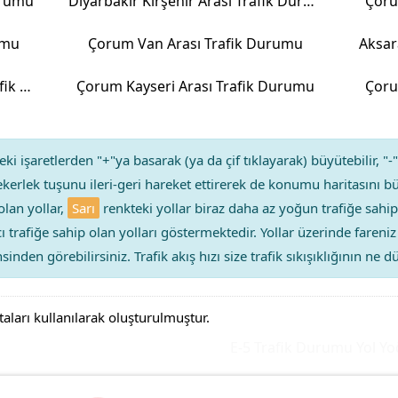
urumu
Diyarbakır Kırşehir Arası Trafik Durumu
Çoru
umu
Çorum Van Arası Trafik Durumu
Aksar
Çorum Afyonkarahisar Arası Trafik Durumu
Çorum Kayseri Arası Trafik Durumu
Çoru
ki işaretlerden "+"ya basarak (ya da çif tıklayarak) büyütebilir, "-"
kerlek tuşunu ileri-geri hareket ettirerek de konumu haritasını bü
olan yollar,
Sarı
renkteki yollar biraz daha az yoğun trafiğe sahip
ıcı trafiğe sahip olan yolları göstermektedir. Yollar üzerinde faren
sinden görebilirsiniz. Trafik akış hızı size trafik sıkışıklığının ne
taları kullanılarak oluşturulmuştur.
E-5 Trafik Durumu Yol Yoğun