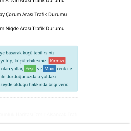
m Artvin Arası Trafik Durumu
ay Çorum Arası Trafik Durumu
m Niğde Arası Trafik Durumu
ye basarak küçültebilirsiniz.
yütüp, küçültebilirsiniz.
Kırmızı
 olan yollar,
Yeşil
ve
Mavi
renk ile
iz ile durduğunuzda o yoldaki
 düzeyde olduğu hakkında bilgi verir.
luk Haritası
İzmir Alsancak Trafik Durumu Yol Yoğunluğuk H