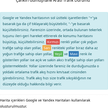
Çankırı Gümüşhane Arası Trafik Durumu
Google ve Yandex haritasının sol üstteki işaretlerden "+"ya
basarak (ya da çif tıklayarak) büyütebilir, "-"ye basarak
küçültebilirsiniz. Farenizin üzerinde, ortada bulunan tekerlek
tuşunu ileri-geri hareket ettirerek de konumu haritasını
büyütüp, küçültebilirsiniz.
Kırmızı
renkli yollar çok yoğun
trafiğe sahip olan yollar,
Sarı
renkteki yollar biraz daha az
yoğun trafiğe sahip olan yollar,
Yeşil
ve
Mavi
renk ile
gösterilen yollar ise açık ve sakin akıcı trafiğe sahip olan yolları
göstermektedir. Yollar üzerinde fareniz ile durduğunuzda o
yoldaki ortalama trafik akış hızını km/saat cinsinden
görebilirsiniz. Trafik akış hızı size trafik sıkışıklığının ne
düzeyde olduğu hakkında bilgi verir.
Harita içerikleri Google ve Yandex Haritaları kullanılarak
oluşturulmuştur.