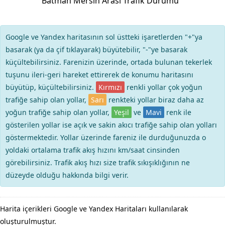
Batman Mersin Arası Trafik Durumu
Google ve Yandex haritasının sol üstteki işaretlerden "+"ya
basarak (ya da çif tıklayarak) büyütebilir, "-"ye basarak
küçültebilirsiniz. Farenizin üzerinde, ortada bulunan tekerlek
tuşunu ileri-geri hareket ettirerek de konumu haritasını
büyütüp, küçültebilirsiniz.
Kırmızı
renkli yollar çok yoğun
trafiğe sahip olan yollar,
Sarı
renkteki yollar biraz daha az
yoğun trafiğe sahip olan yollar,
Yeşil
ve
Mavi
renk ile
gösterilen yollar ise açık ve sakin akıcı trafiğe sahip olan yolları
göstermektedir. Yollar üzerinde fareniz ile durduğunuzda o
yoldaki ortalama trafik akış hızını km/saat cinsinden
görebilirsiniz. Trafik akış hızı size trafik sıkışıklığının ne
düzeyde olduğu hakkında bilgi verir.
Harita içerikleri Google ve Yandex Haritaları kullanılarak
oluşturulmuştur.