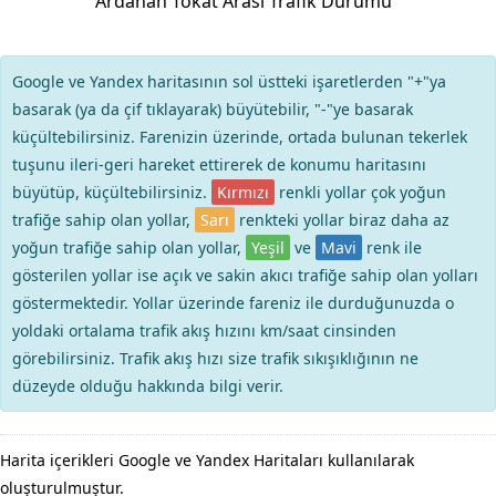
Ardahan Tokat Arası Trafik Durumu
Google ve Yandex haritasının sol üstteki işaretlerden "+"ya
basarak (ya da çif tıklayarak) büyütebilir, "-"ye basarak
küçültebilirsiniz. Farenizin üzerinde, ortada bulunan tekerlek
tuşunu ileri-geri hareket ettirerek de konumu haritasını
büyütüp, küçültebilirsiniz.
Kırmızı
renkli yollar çok yoğun
trafiğe sahip olan yollar,
Sarı
renkteki yollar biraz daha az
yoğun trafiğe sahip olan yollar,
Yeşil
ve
Mavi
renk ile
gösterilen yollar ise açık ve sakin akıcı trafiğe sahip olan yolları
göstermektedir. Yollar üzerinde fareniz ile durduğunuzda o
yoldaki ortalama trafik akış hızını km/saat cinsinden
görebilirsiniz. Trafik akış hızı size trafik sıkışıklığının ne
düzeyde olduğu hakkında bilgi verir.
Harita içerikleri Google ve Yandex Haritaları kullanılarak
oluşturulmuştur.