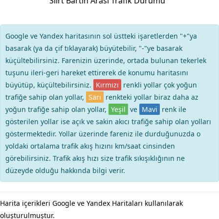
Siirt Bartın Arası Trafik Durumu
Google ve Yandex haritasının sol üstteki işaretlerden "+"ya
basarak (ya da çif tıklayarak) büyütebilir, "-"ye basarak
küçültebilirsiniz. Farenizin üzerinde, ortada bulunan tekerlek
tuşunu ileri-geri hareket ettirerek de konumu haritasını
büyütüp, küçültebilirsiniz.
Kırmızı
renkli yollar çok yoğun
trafiğe sahip olan yollar,
Sarı
renkteki yollar biraz daha az
yoğun trafiğe sahip olan yollar,
Yeşil
ve
Mavi
renk ile
gösterilen yollar ise açık ve sakin akıcı trafiğe sahip olan yolları
göstermektedir. Yollar üzerinde fareniz ile durduğunuzda o
yoldaki ortalama trafik akış hızını km/saat cinsinden
görebilirsiniz. Trafik akış hızı size trafik sıkışıklığının ne
düzeyde olduğu hakkında bilgi verir.
Harita içerikleri Google ve Yandex Haritaları kullanılarak
oluşturulmuştur.