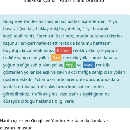
Balıkesir Çankırı Arası Trafik Durumu
Google ve Yandex haritasının sol üstteki işaretlerden "+"ya
basarak (ya da çif tıklayarak) büyütebilir, "-"ye basarak
küçültebilirsiniz. Farenizin üzerinde, ortada bulunan tekerlek
tuşunu ileri-geri hareket ettirerek de konumu haritasını
büyütüp, küçültebilirsiniz.
Kırmızı
renkli yollar çok yoğun
trafiğe sahip olan yollar,
Sarı
renkteki yollar biraz daha az
yoğun trafiğe sahip olan yollar,
Yeşil
ve
Mavi
renk ile
gösterilen yollar ise açık ve sakin akıcı trafiğe sahip olan yolları
göstermektedir. Yollar üzerinde fareniz ile durduğunuzda o
yoldaki ortalama trafik akış hızını km/saat cinsinden
görebilirsiniz. Trafik akış hızı size trafik sıkışıklığının ne
düzeyde olduğu hakkında bilgi verir.
Harita içerikleri Google ve Yandex Haritaları kullanılarak
oluşturulmuştur.