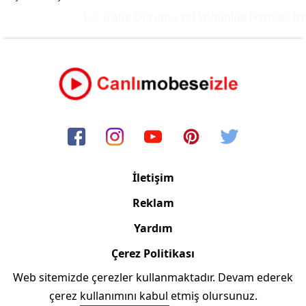
E-5 Trafik Durumu Yol Yoğunluk Haritası
İzmi
İletişim
Reklam
Yardım
Çerez Politikası
Web sitemizde çerezler kullanmaktadır. Devam ederek
Copyright © 2006/2024 Canlimobeseizle.com
çerez kullanımını kabul etmiş olursunuz.