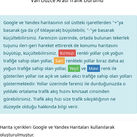
Van Düzce Arası Trafik Durumu
Google ve Yandex haritasının sol üstteki işaretlerden "+"ya
basarak (ya da çif tıklayarak) büyütebilir, "-"ye basarak
küçültebilirsiniz. Farenizin üzerinde, ortada bulunan tekerlek
tuşunu ileri-geri hareket ettirerek de konumu haritasını
büyütüp, küçültebilirsiniz.
Kırmızı
renkli yollar çok yoğun
trafiğe sahip olan yollar,
Sarı
renkteki yollar biraz daha az
yoğun trafiğe sahip olan yollar,
Yeşil
ve
Mavi
renk ile
gösterilen yollar ise açık ve sakin akıcı trafiğe sahip olan yolları
göstermektedir. Yollar üzerinde fareniz ile durduğunuzda o
yoldaki ortalama trafik akış hızını km/saat cinsinden
görebilirsiniz. Trafik akış hızı size trafik sıkışıklığının ne
düzeyde olduğu hakkında bilgi verir.
Harita içerikleri Google ve Yandex Haritaları kullanılarak
oluşturulmuştur.