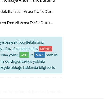
sir Amasya Arası Trafik Durumu
Zonguldak Balıkesir Arası Trafik Durumu
Gaziantep Denizli Arası Trafik Durumu
ye basarak küçültebilirsiniz.
yütüp, küçültebilirsiniz.
Kırmızı
 olan yollar,
Yeşil
ve
Mavi
renk ile
iz ile durduğunuzda o yoldaki
 düzeyde olduğu hakkında bilgi verir.
u Yol Yoğunluk Haritası
İzmir Alsancak Trafik Durumu Yol Y