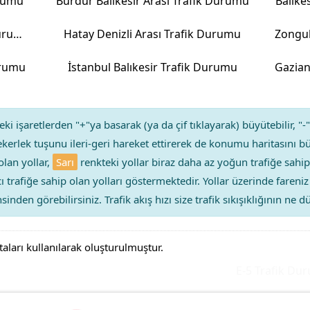
urumu
Burdur Balıkesir Arası Trafik Durumu
Balıke
Balıkesir Kütahya Arası Trafik Durumu
Hatay Denizli Arası Trafik Durumu
urumu
İstanbul Balıkesir Trafik Durumu
ki işaretlerden "+"ya basarak (ya da çif tıklayarak) büyütebilir, "-"
kerlek tuşunu ileri-geri hareket ettirerek de konumu haritasını bü
olan yollar,
Sarı
renkteki yollar biraz daha az yoğun trafiğe sahip
ıcı trafiğe sahip olan yolları göstermektedir. Yollar üzerinde faren
sinden görebilirsiniz. Trafik akış hızı size trafik sıkışıklığının ne
taları kullanılarak oluşturulmuştur.
E-5 Trafik Durum