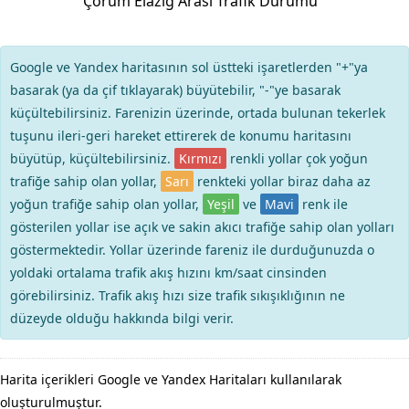
Çorum Elazığ Arası Trafik Durumu
Google ve Yandex haritasının sol üstteki işaretlerden "+"ya
basarak (ya da çif tıklayarak) büyütebilir, "-"ye basarak
küçültebilirsiniz. Farenizin üzerinde, ortada bulunan tekerlek
tuşunu ileri-geri hareket ettirerek de konumu haritasını
büyütüp, küçültebilirsiniz.
Kırmızı
renkli yollar çok yoğun
trafiğe sahip olan yollar,
Sarı
renkteki yollar biraz daha az
yoğun trafiğe sahip olan yollar,
Yeşil
ve
Mavi
renk ile
gösterilen yollar ise açık ve sakin akıcı trafiğe sahip olan yolları
göstermektedir. Yollar üzerinde fareniz ile durduğunuzda o
yoldaki ortalama trafik akış hızını km/saat cinsinden
görebilirsiniz. Trafik akış hızı size trafik sıkışıklığının ne
düzeyde olduğu hakkında bilgi verir.
Harita içerikleri Google ve Yandex Haritaları kullanılarak
oluşturulmuştur.