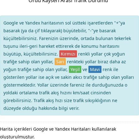
Ordu Kayseri Arası Trafik Durumu
Google ve Yandex haritasının sol üstteki işaretlerden "+"ya
basarak (ya da çif tıklayarak) büyütebilir, "-"ye basarak
küçültebilirsiniz. Farenizin üzerinde, ortada bulunan tekerlek
tuşunu ileri-geri hareket ettirerek de konumu haritasını
büyütüp, küçültebilirsiniz.
Kırmızı
renkli yollar çok yoğun
trafiğe sahip olan yollar,
Sarı
renkteki yollar biraz daha az
yoğun trafiğe sahip olan yollar,
Yeşil
ve
Mavi
renk ile
gösterilen yollar ise açık ve sakin akıcı trafiğe sahip olan yolları
göstermektedir. Yollar üzerinde fareniz ile durduğunuzda o
yoldaki ortalama trafik akış hızını km/saat cinsinden
görebilirsiniz. Trafik akış hızı size trafik sıkışıklığının ne
düzeyde olduğu hakkında bilgi verir.
Harita içerikleri Google ve Yandex Haritaları kullanılarak
oluşturulmuştur.