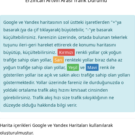
Erzincan Artvin Arası Trafik Durumu
Google ve Yandex haritasının sol üstteki işaretlerden "+"ya
basarak (ya da çif tıklayarak) büyütebilir, "-"ye basarak
küçültebilirsiniz. Farenizin üzerinde, ortada bulunan tekerlek
tuşunu ileri-geri hareket ettirerek de konumu haritasını
büyütüp, küçültebilirsiniz.
Kırmızı
renkli yollar çok yoğun
trafiğe sahip olan yollar,
Sarı
renkteki yollar biraz daha az
yoğun trafiğe sahip olan yollar,
Yeşil
ve
Mavi
renk ile
gösterilen yollar ise açık ve sakin akıcı trafiğe sahip olan yolları
göstermektedir. Yollar üzerinde fareniz ile durduğunuzda o
yoldaki ortalama trafik akış hızını km/saat cinsinden
görebilirsiniz. Trafik akış hızı size trafik sıkışıklığının ne
düzeyde olduğu hakkında bilgi verir.
Harita içerikleri Google ve Yandex Haritaları kullanılarak
oluşturulmuştur.