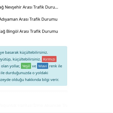
Tekirdağ Nevşehir Arası Trafik Durumu
s Adıyaman Arası Trafik Durumu
dağ Bingöl Arası Trafik Durumu
ye basarak küçültebilirsiniz.
yütüp, küçültebilirsiniz.
Kırmızı
 olan yollar,
Yeşil
ve
Mavi
renk ile
iz ile durduğunuzda o yoldaki
 düzeyde olduğu hakkında bilgi verir.
unluk Haritası
İzmir Alsancak Trafik Durumu Yol Yoğunluğuk