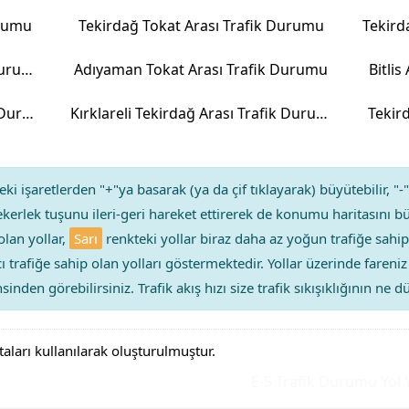
urumu
Tekirdağ Tokat Arası Trafik Durumu
Adıyaman Kayseri Arası Trafik Durumu
Adıyaman Tokat Arası Trafik Durumu
Bitli
Erzurum Adıyaman Arası Trafik Durumu
Kırklareli Tekirdağ Arası Trafik Durumu
Tekir
ki işaretlerden "+"ya basarak (ya da çif tıklayarak) büyütebilir, "-"
kerlek tuşunu ileri-geri hareket ettirerek de konumu haritasını bü
olan yollar,
Sarı
renkteki yollar biraz daha az yoğun trafiğe sahip
ıcı trafiğe sahip olan yolları göstermektedir. Yollar üzerinde faren
sinden görebilirsiniz. Trafik akış hızı size trafik sıkışıklığının ne
taları kullanılarak oluşturulmuştur.
E-5 Trafik Durumu Yol Yoğ