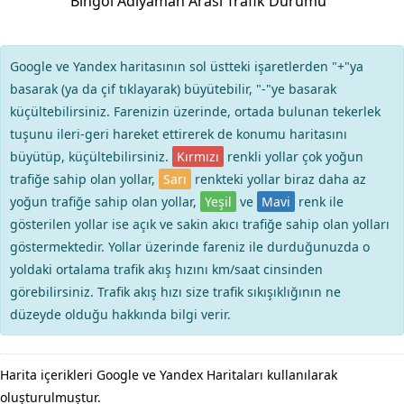
Bingöl Adıyaman Arası Trafik Durumu
Google ve Yandex haritasının sol üstteki işaretlerden "+"ya
basarak (ya da çif tıklayarak) büyütebilir, "-"ye basarak
küçültebilirsiniz. Farenizin üzerinde, ortada bulunan tekerlek
tuşunu ileri-geri hareket ettirerek de konumu haritasını
büyütüp, küçültebilirsiniz.
Kırmızı
renkli yollar çok yoğun
trafiğe sahip olan yollar,
Sarı
renkteki yollar biraz daha az
yoğun trafiğe sahip olan yollar,
Yeşil
ve
Mavi
renk ile
gösterilen yollar ise açık ve sakin akıcı trafiğe sahip olan yolları
göstermektedir. Yollar üzerinde fareniz ile durduğunuzda o
yoldaki ortalama trafik akış hızını km/saat cinsinden
görebilirsiniz. Trafik akış hızı size trafik sıkışıklığının ne
düzeyde olduğu hakkında bilgi verir.
Harita içerikleri Google ve Yandex Haritaları kullanılarak
oluşturulmuştur.