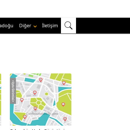
adoğu
Diğer
İletişim