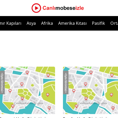
nır Kapıları
Asya
Afrika
Amerika Kıtası
Pasifik
Ort