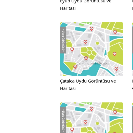
Eyüp Uydu Görüntüsü ve
Haritası
Çatalca Uydu Görüntüsü ve
Haritası