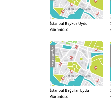
İstanbul Beykoz Uydu
Görüntüsü
İstanbul Bağcılar Uydu
Görüntüsü