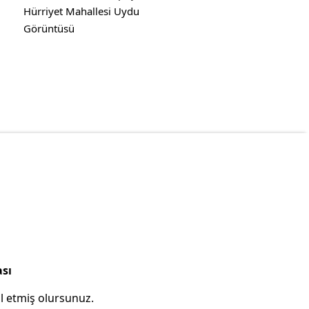
Hürriyet Mahallesi Uydu
Görüntüsü
ası
l etmiş olursunuz.