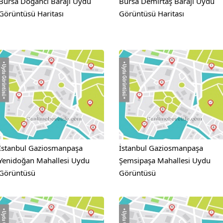
Bursa Doğancı Barajı Uydu
Bursa Demirtaş Barajı Uydu
Görüntüsü Haritası
Görüntüsü Haritası
İstanbul Gaziosmanpaşa
İstanbul Gaziosmanpaşa
Yenidoğan Mahallesi Uydu
Şemsipaşa Mahallesi Uydu
Görüntüsü
Görüntüsü