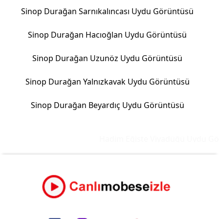
Sinop Durağan Sarnıkalıncası Uydu Görüntüsü
Sinop Durağan Hacıoğlan Uydu Görüntüsü
Sinop Durağan Uzunöz Uydu Görüntüsü
Sinop Durağan Yalnızkavak Uydu Görüntüsü
Sinop Durağan Beyardıç Uydu Görüntüsü
Hadim Eğiste Viyadüğü Uydu Görü