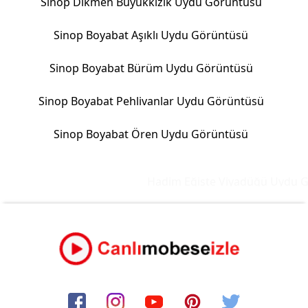
Sinop Dikmen Büyükkızık Uydu Görüntüsü
Sinop Boyabat Aşıklı Uydu Görüntüsü
Sinop Boyabat Bürüm Uydu Görüntüsü
Sinop Boyabat Pehlivanlar Uydu Görüntüsü
Sinop Boyabat Ören Uydu Görüntüsü
Hadim Eğiste Viyadüğü Uydu Gö