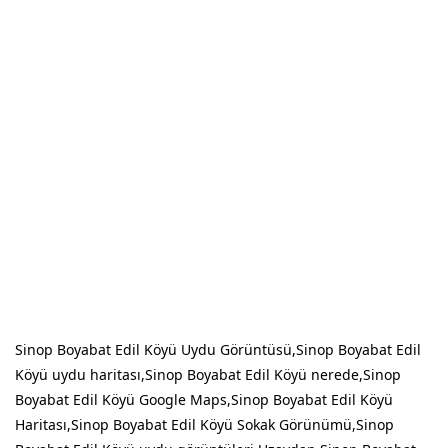
Sinop Boyabat Edil Köyü Uydu Görüntüsü,Sinop Boyabat Edil
Köyü uydu haritası,Sinop Boyabat Edil Köyü nerede,Sinop
Boyabat Edil Köyü Google Maps,Sinop Boyabat Edil Köyü
Haritası,Sinop Boyabat Edil Köyü Sokak Görünümü,Sinop