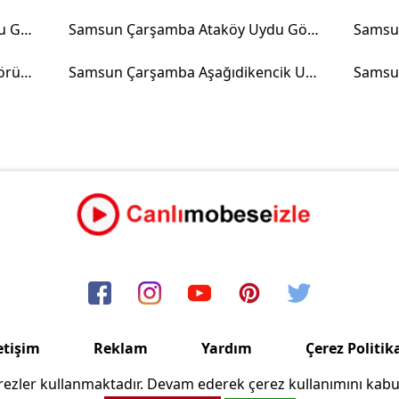
Samsun Çarşamba Tombaz Uydu Görüntüsü
Samsun Çarşamba Ataköy Uydu Görüntüsü
Samsun Çarşamba Gazi Uydu Görüntüsü
Samsun Çarşamba Aşağıdikencik Uydu Görüntüsü
etişim
Reklam
Yardım
Çerez Politik
ezler kullanmaktadır. Devam ederek çerez kullanımını kabu