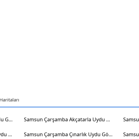
aritaları
Samsun Çarşamba Turgutlu Uydu Görüntüsü
Samsun Çarşamba Akçatarla Uydu Görüntüsü
Samsun Çarşamba Yeniköseli Uydu Görüntüsü
Samsun Çarşamba Çınarlık Uydu Görüntüsü