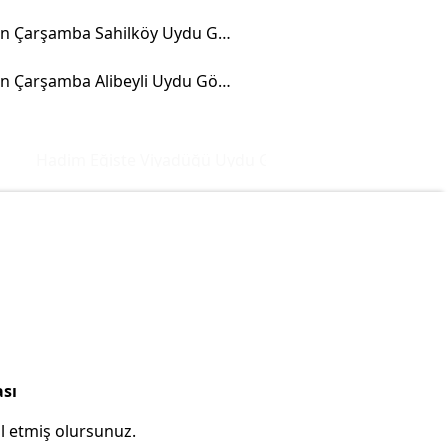
Samsun Çarşamba Sahilköy Uydu Görüntüsü
Samsun Çarşamba Alibeyli Uydu Görüntüsü
Hadim Eğiste Viyadüğü Uydu Görüntüsü ve Haritası
İsta
ası
l etmiş olursunuz.