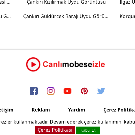
Atkaracalar Mollaosman Mahallesi Uydu Görüntüsü
Çankırı Kızılırmak Uydu Görüntüsü
Atkaracalar Hoca Mahallesi Uydu Görüntüsü
Çankırı Güldürcek Barajı Uydu Görüntüsü
etişim
Reklam
Yardım
Çerez Politik
ezler kullanmaktadır. Devam ederek çerez kullanımını kabu
Copyright © 2006/2024 Canlimobeseizle.com
Çerez Politikası
Kabul Et