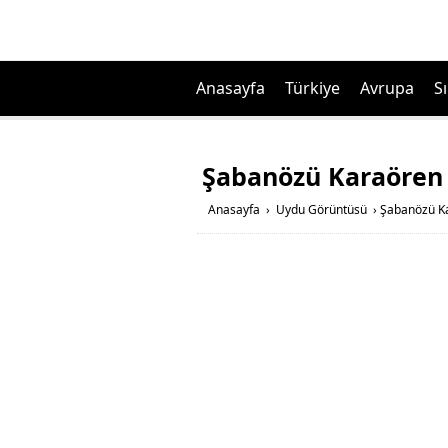
Anasayfa
Türkiye
Avrupa
Sı
Şabanözü Karaören 
Anasayfa
›
Uydu Görüntüsü
›
Şabanözü Ka