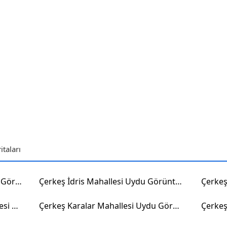
taları
Çerkeş İstasyon Mahallesi Uydu Görüntüsü
Çerkeş İdris Mahallesi Uydu Görüntüsü
Bayramören Köprülübey Mahallesi Uydu Görüntüsü
Çerkeş Karalar Mahallesi Uydu Görüntüsü