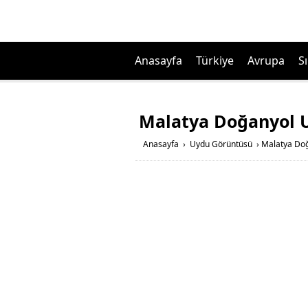
Anasayfa
Türkiye
Avrupa
Sı
Malatya Doğanyol U
Anasayfa
›
Uydu Görüntüsü
›
Malatya Doğ