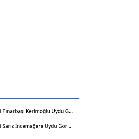
Kayseri Pınarbaşı Kerimoğlu Uydu Görüntüsü
Kayseri Sarız İncemağara Uydu Görüntüsü