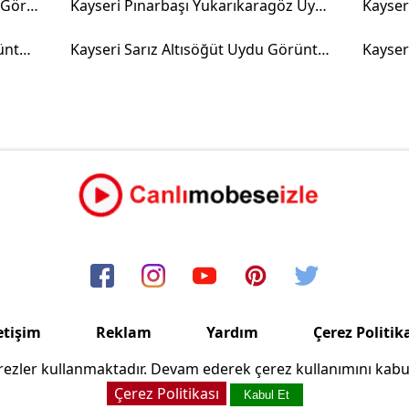
Kayseri Melikgazi Gültepe Uydu Görüntüsü
Kayseri Pınarbaşı Yukarıkaragöz Uydu Görüntüsü
Kayseri Yamula Barajı Uydu Görüntüsü
Kayseri Sarız Altısöğüt Uydu Görüntüsü
etişim
Reklam
Yardım
Çerez Politik
ezler kullanmaktadır. Devam ederek çerez kullanımını kabu
Copyright © 2006/2024 Canlimobeseizle.com
Çerez Politikası
Kabul Et