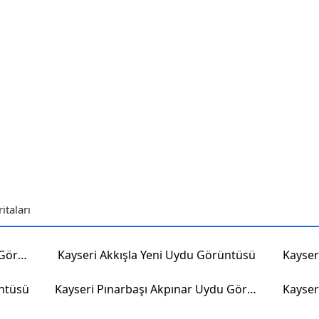
taları
Kayseri Kocasinan Elagöz Uydu Görüntüsü
Kayseri Akkışla Yeni Uydu Görüntüsü
ntüsü
Kayseri Pınarbaşı Akpınar Uydu Görüntüsü