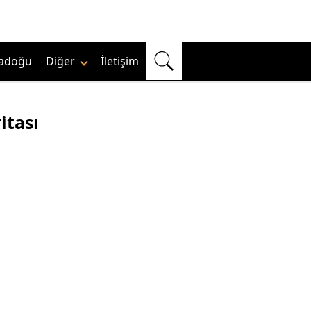
adoğu
Diğer
İletişim
itası