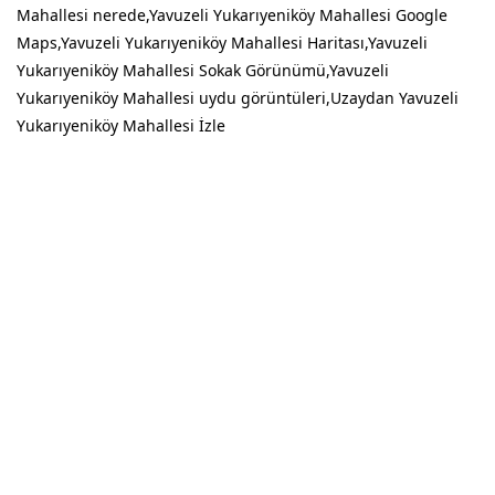
Mahallesi nerede,Yavuzeli Yukarıyeniköy Mahallesi Google
Maps,Yavuzeli Yukarıyeniköy Mahallesi Haritası,Yavuzeli
Yukarıyeniköy Mahallesi Sokak Görünümü,Yavuzeli
Yukarıyeniköy Mahallesi uydu görüntüleri,Uzaydan Yavuzeli
Yukarıyeniköy Mahallesi İzle