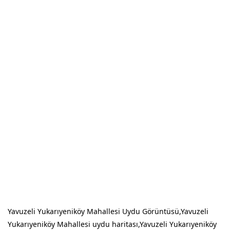
Yavuzeli Yukarıyeniköy Mahallesi Uydu Görüntüsü,Yavuzeli
Yukarıyeniköy Mahallesi uydu haritası,Yavuzeli Yukarıyeniköy