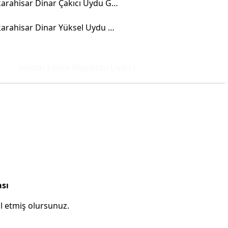
Afyonkarahisar Dinar Çakıcı Uydu Görüntüsü
Afyonkarahisar Dinar Yüksel Uydu Görüntüsü
Hadim Eğiste Viyadüğü Uydu Görüntüsü ve Haritası
İsta
ası
l etmiş olursunuz.