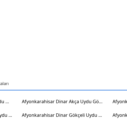
aları
Afyonkarahisar Dinar Yıprak Uydu Görüntüsü
Afyonkarahisar Dinar Akça Uydu Görüntüsü
Afyonkarahisar Dinar Çamlıca Uydu Görüntüsü
Afyonkarahisar Dinar Gökçeli Uydu Görüntüsü