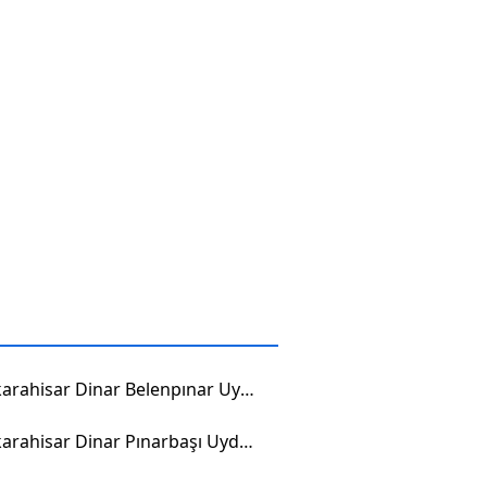
Afyonkarahisar Dinar Belenpınar Uydu Görüntüsü
Afyonkarahisar Dinar Pınarbaşı Uydu Görüntüsü