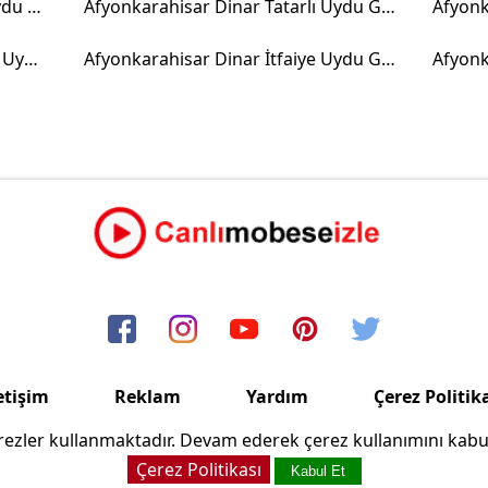
Afyonkarahisar Dinar Santral Uydu Görüntüsü
Afyonkarahisar Dinar Tatarlı Uydu Görüntüsü
Afyonkarahisar Dinar Karabedir Uydu Görüntüsü
Afyonkarahisar Dinar İtfaiye Uydu Görüntüsü
etişim
Reklam
Yardım
Çerez Politik
ezler kullanmaktadır. Devam ederek çerez kullanımını kabu
Copyright © 2006/2024 Canlimobeseizle.com
Çerez Politikası
Kabul Et