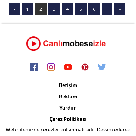
‹
1
2
3
4
5
6
›
»
İletişim
Reklam
Yardım
Çerez Politikası
Web sitemizde çerezler kullanmaktadır. Devam ederek