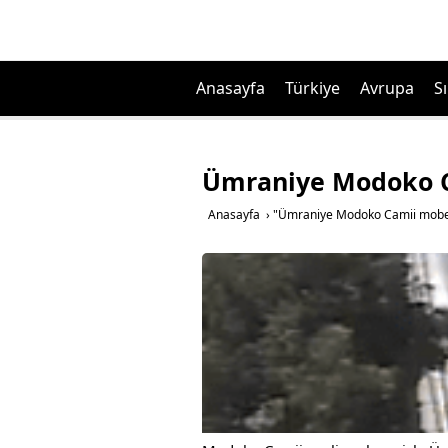
Anasayfa
Türkiye
Avrupa
Sı
Ümraniye Modoko C
Anasayfa
›
"Ümraniye Modoko Camii mobese