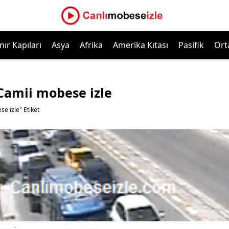
nır Kapıları
Asya
Afrika
Amerika Kıtası
Pasifik
Ort
amii mobese izle
 izle" Etiket