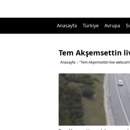
Anasayfa
Türkiye
Avrupa
Sı
Tem Akşemsettin l
Anasayfa
›
"Tem Akşemsettin live webcam"