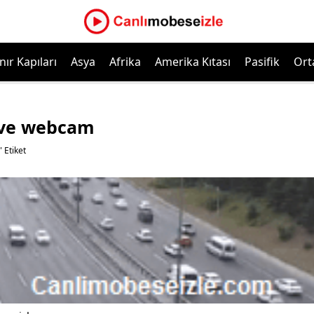
nır Kapıları
Asya
Afrika
Amerika Kıtası
Pasifik
Ort
ive webcam
 Etiket