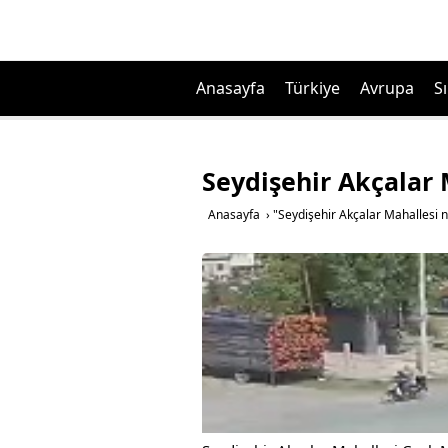
Anasayfa
Türkiye
Avrupa
Sı
Seydişehir Akçalar
Anasayfa
›
"Seydişehir Akçalar Mahallesi n