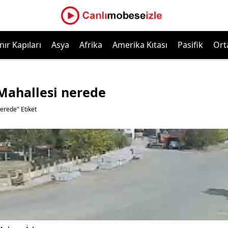
nır Kapıları
Asya
Afrika
Amerika Kıtası
Pasifik
Ort
 Mahallesi nerede
erede" Etiket