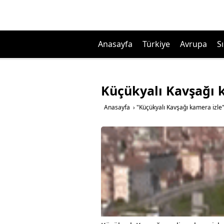
Anasayfa
Türkiye
Avrupa
Sı
Küçükyalı Kavşağı 
Anasayfa
›
"Küçükyalı Kavşağı kamera izle"