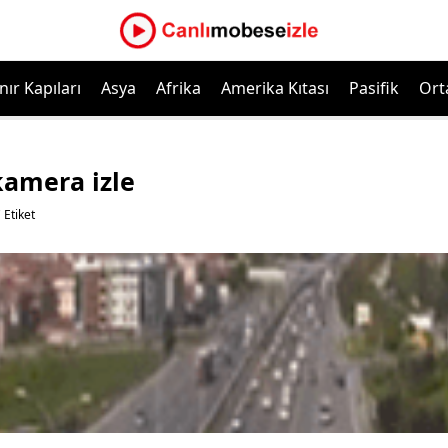
nır Kapıları
Asya
Afrika
Amerika Kıtası
Pasifik
Ort
kamera izle
 Etiket