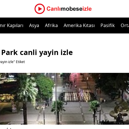
nır Kapıları
Asya
Afrika
Amerika Kıtası
Pasifik
Ort
Park canli yayin izle
ayin izle" Etiket