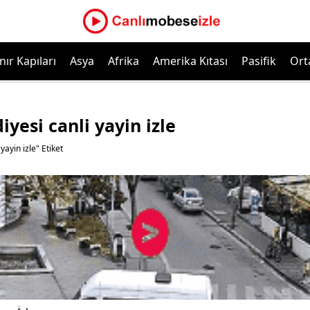
nır Kapıları
Asya
Afrika
Amerika Kıtası
Pasifik
Ort
yesi canli yayin izle
yayin izle" Etiket