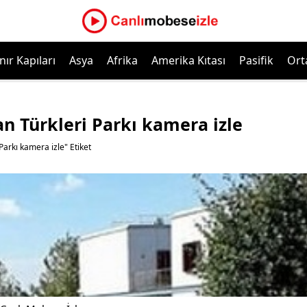
nır Kapıları
Asya
Afrika
Amerika Kıtası
Pasifik
Ort
n Türkleri Parkı kamera izle
Parkı kamera izle" Etiket