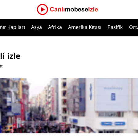
nır Kapıları
Asya
Afrika
Amerika Kıtası
Pasifik
Ort
i izle
et