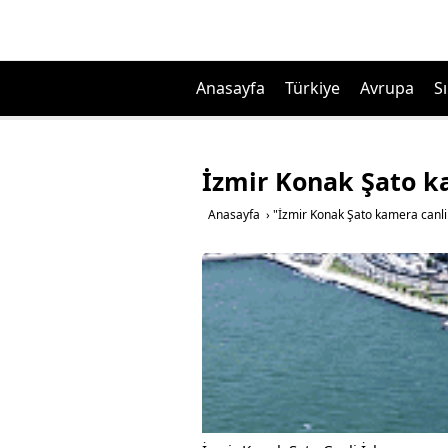
Anasayfa
Türkiye
Avrupa
Sı
İzmir Konak Şato ka
Anasayfa
›
"İzmir Konak Şato kamera canli y