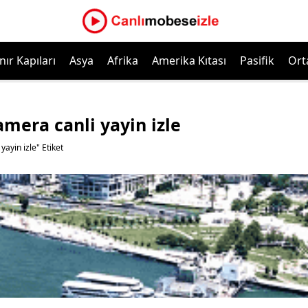
nır Kapıları
Asya
Afrika
Amerika Kıtası
Pasifik
Ort
mera canli yayin izle
ayin izle" Etiket