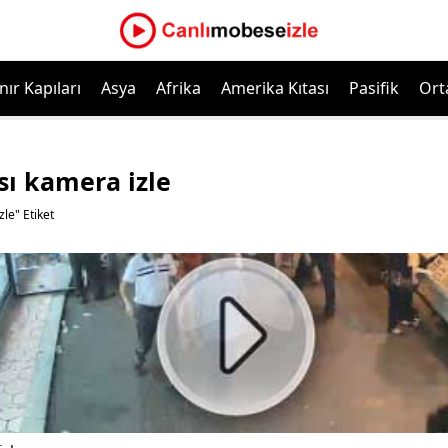
nır Kapıları
Asya
Afrika
Amerika Kıtası
Pasifik
Ort
sı kamera izle
zle" Etiket