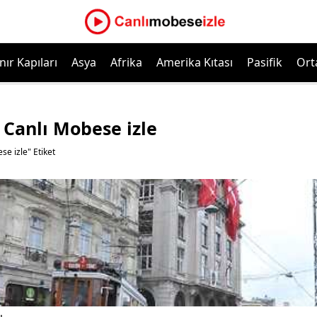
nır Kapıları
Asya
Afrika
Amerika Kıtası
Pasifik
Ort
 Canlı Mobese izle
e izle" Etiket