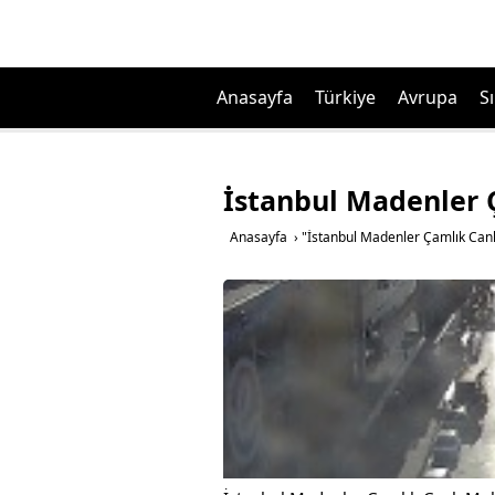
Anasayfa
Türkiye
Avrupa
Sı
İstanbul Madenler 
Anasayfa
›
"İstanbul Madenler Çamlık Canl