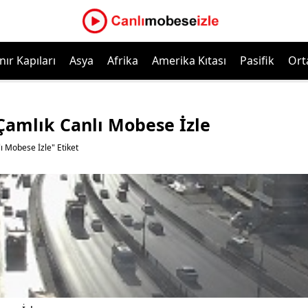
nır Kapıları
Asya
Afrika
Amerika Kıtası
Pasifik
Ort
Çamlık Canlı Mobese İzle
ı Mobese İzle" Etiket