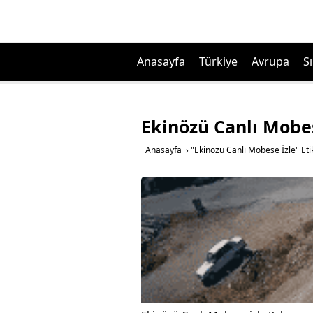
Anasayfa
Türkiye
Avrupa
Sı
Ekinözü Canlı Mobes
Anasayfa
›
"Ekinözü Canlı Mobese İzle" Eti