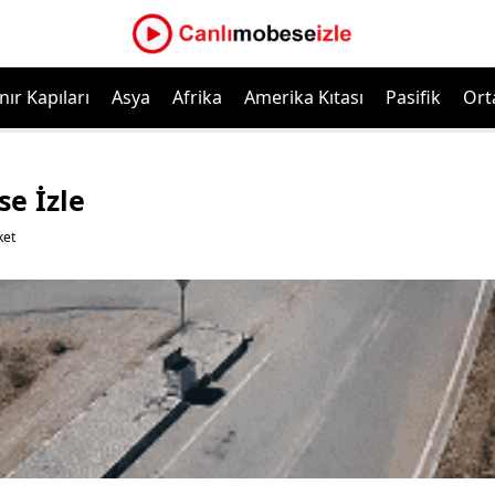
nır Kapıları
Asya
Afrika
Amerika Kıtası
Pasifik
Ort
e İzle
ket