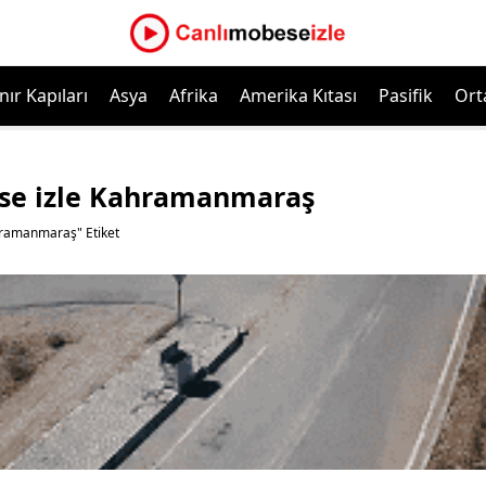
nır Kapıları
Asya
Afrika
Amerika Kıtası
Pasifik
Ort
ese izle Kahramanmaraş
hramanmaraş" Etiket