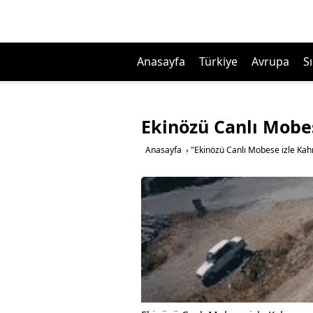
Anasayfa
Türkiye
Avrupa
Sı
Ekinözü Canlı Mob
Anasayfa
›
"Ekinözü Canlı Mobese izle Ka